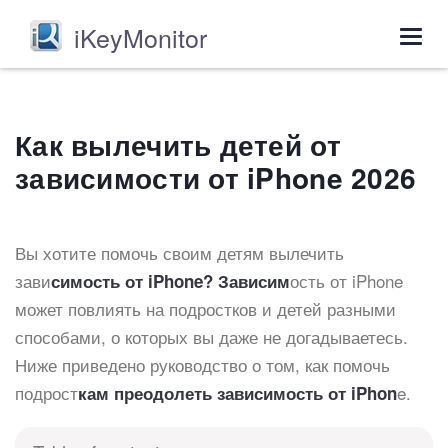
iKeyMonitor
Togg
navig
Как вылечить детей от
зависимости от iPhone 2026
Вы хотите помочь своим детям вылечить
зави
ость от iPhone
симость от iPhone? Зависим
может повлиять на подростков и детей разными
способами, о которых вы даже не догадываетесь.
Ниже приведено руководство о том, как помочь
подрост
e.
кам преодолеть зависимость от iPhon