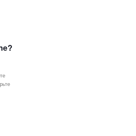
ne?
те
рьте