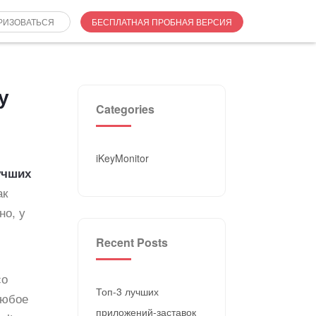
РИЗОВАТЬСЯ
БЕСПЛАТНАЯ ПРОБНАЯ ВЕРСИЯ
у
Categories
iKeyMonitor
учших
ак
но, у
Recent Posts
со
Топ-3 лучших
любое
приложений-заставок